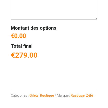
Montant des options
€0.00
Total final
€
279.00
quantité
de
Catégories :
Gilets
,
Rustique
Marque :
Rustique
,
Zélé
Le
Zélé